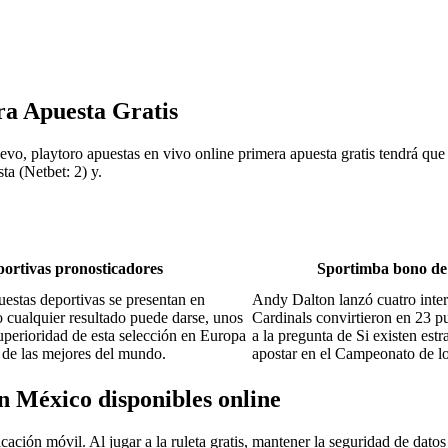
ra Apuesta Gratis
o, playtoro apuestas en vivo online primera apuesta gratis tendrá que 
ta (Netbet: 2) y.
ortivas pronosticadores
Sportimba bono de
uestas deportivas se presentan en
Andy Dalton lanzó cuatro inter
 cualquier resultado puede darse, unos
Cardinals convirtieron en 23 p
perioridad de esta selección en Europa
a la pregunta de Si existen est
 de las mejores del mundo.
apostar en el Campeonato de l
en México disponibles online
ión móvil. Al jugar a la ruleta gratis, mantener la seguridad de datos 