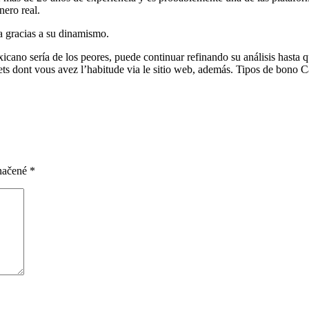
nero real.
ía gracias a su dinamismo.
cano sería de los peores, puede continuar refinando su análisis hasta 
lets dont vous avez l’habitude via le sitio web, además. Tipos de bono
značené
*