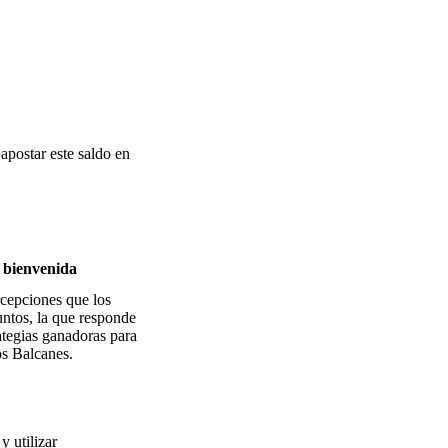
apostar este saldo en
 bienvenida
cepciones que los
untos, la que responde
rategias ganadoras para
os Balcanes.
y utilizar