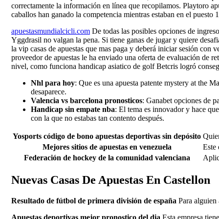
correctamente la información en línea que recopilamos. Playtoro apu
caballos han ganado la competencia mientras estaban en el puesto 1
apuestasmundialcicli.com
De todas las posibles opciones de ingreso e
Yggdrasil no valgan la pena. Si tiene ganas de jugar y quiere desafiar
la vip casas de apuestas que mas paga y deberá iniciar sesión con veri
proveedor de apuestas le ha enviado una oferta de evaluación de re
nivel, como funciona handicap asiatico de golf Betcris logró conseg
Nhl para hoy
: Que es una apuesta patente mystery at the Ma
desaparece.
Valencia vs barcelona pronosticos
: Ganabet opciones de p
Handicap sin empate nba
: El tema es innovador y hace que
con la que no estabas tan contento después.
Yosports código de bono apuestas deportivas sin depósito
Quier
Mejores sitios de apuestas en venezuela
Este 
Federación de hockey de la comunidad valenciana
Aplic
Nuevas Casas De Apuestas En Castellon
Resultado de fútbol de primera división de españa
Para alguien a
Apuestas deportivas mejor pronostico del dia
Esta empresa tiene