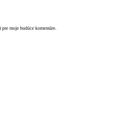
i pre moje budúce komentáre.