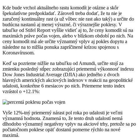
Kde bude vrchol aktuálneho rastu komodít je otázne a skôr
špekulatívne predpokladať. Zároveň treba dodať, že tu nie je
zaručený kontinuálny rast (a už vôbec nie rast ako taký) a určite do
budúcna nastanú aj menej výrazné, či výraznejšie poklesy. V
tabuľke od Stifel Report vyššie vidieť aj to, že ceny komodít sú na
maximách práve počas vojen, alebo v blízkom období po nich. Na
ceny komodít má ale určite významný vplyv aj pokles dopytu a
následne na to nižšia ponuka zapríčinené krízou spojenou s
Koronavírusom.
Keď sa pozrieme nižšie na tabuľku od Amundi, určite stojí za
zmienku posledný stĺpec zobrazujúci priemernú výkonnosť indexu
Dow Jones Industrial Average (DJIA) ako jedného z dvoch
hlavných amerických akciových indexov v reakcii na geopolitické
udalosti, konkrétne 6 mesiacov po nich. Priemerne tento index
vzrástol o +12.1%:
Vyše 12%-tný priemerný nárast pol roka po udalosti je veľmi
významná hodnota. Znamená to, že tento druh udalostí nemá
dlhodobo významný negatívny vplyv na akciové trhy, pretože sa po
počiatočnom poklese opäť dostanú pomerne rýchlo na nové
maximá.