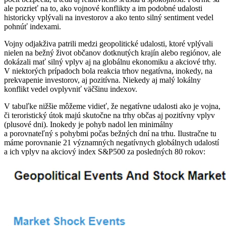
ale pozrieť na to, ako vojnové konflikty a im podobné udalosti
historicky vplývali na investorov a ako tento silný sentiment vedel
pohnúť indexami.
Vojny odjakživa patrili medzi geopolitické udalosti, ktoré vplývali
nielen na bežný život občanov dotknutých krajín alebo regiónov, ale
dokázali mať silný vplyv aj na globálnu ekonomiku a akciové trhy.
V niektorých prípadoch bola reakcia trhov negatívna, inokedy, na
prekvapenie investorov, aj pozitívna. Niekedy aj malý lokálny
konflikt vedel ovplyvniť väčšinu indexov.
V tabuľke nižšie môžeme vidieť, že negatívne udalosti ako je vojna,
či teroristický útok majú skutočne na trhy občas aj pozitívny vplyv
(plusové dni). Inokedy je pohyb nadol len minimálny
a porovnateľný s pohybmi počas bežných dní na trhu. Ilustračne tu
máme porovnanie 21 významných negatívnych globálnych udalostí
a ich vplyv na akciový index S&P500 za posledných 80 rokov: