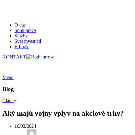
O nás
Spolupráca
Služby
Svet investícií
E-book
KONTAKT
Menu
Blog
Články
Aký majú vojny vplyv na akciové trhy?
16/03/2024