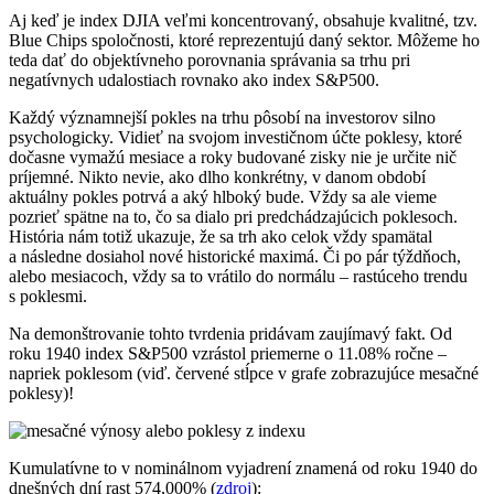
Aj keď je index DJIA veľmi koncentrovaný, obsahuje kvalitné, tzv.
Blue Chips spoločnosti, ktoré reprezentujú daný sektor. Môžeme ho
teda dať do objektívneho porovnania správania sa trhu pri
negatívnych udalostiach rovnako ako index S&P500.
Každý významnejší pokles na trhu pôsobí na investorov silno
psychologicky. Vidieť na svojom investičnom účte poklesy, ktoré
dočasne vymažú mesiace a roky budované zisky nie je určite nič
príjemné. Nikto nevie, ako dlho konkrétny, v danom období
aktuálny pokles potrvá a aký hlboký bude. Vždy sa ale vieme
pozrieť spätne na to, čo sa dialo pri predchádzajúcich poklesoch.
História nám totiž ukazuje, že sa trh ako celok vždy spamätal
a následne dosiahol nové historické maximá. Či po pár týždňoch,
alebo mesiacoch, vždy sa to vrátilo do normálu – rastúceho trendu
s poklesmi.
Na demonštrovanie tohto tvrdenia pridávam zaujímavý fakt. Od
roku 1940 index S&P500 vzrástol priemerne o 11.08% ročne –
napriek poklesom (viď. červené stĺpce v grafe zobrazujúce mesačné
poklesy)!
Kumulatívne to v nominálnom vyjadrení znamená od roku 1940 do
dnešných dní rast 574,000% (
zdroj
):