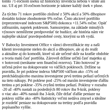
tomto 71-ročnom úseku už historicky investícia nebola v strate ani
raz. Už aj pri 10-ročnom horizonte je takmer každý úsek v pluse.
Za týchto 71 rokov portfólio zložené z 50% akcií a 50% dlhopisov
dosiahlo krásne zhodnotenie 9% ročne. Čisto akciové portfólio
(reprezentované indexom S&P500) dokonca +11.54% ročne. Opäť
zdôrazním, napriek poklesom. Samozrejme, na základe minulých
výnosov nemôžeme predpovedať tie budúce, ale história nám vie
najlepšie ukázať pravdepodobné cesty, ktorými sa trh vydá.
V Babocky Investment Office v rámci diverzifikácie my a naši
klienti investujeme nielen do akcií a dlhopisov, ale aj do realít
a aktuálne aj do komodít, ktoré sú ale určené skôr na kratšie obdobie
a tvoria malú časť portfólia. Zároveň držíme určitú časť majetku aj
v hotovosti (nerátame sem finančnú rezervu). Táto hotovosť je
určená práve na dokupovanie vo väčších poklesoch. Držíme sa
pravidla, že pri poklese indexu S&P500 väčšom ako -15% od
predchádzajúceho maxima investujeme prvú tretinu peňazí určených
na tieto nákupy. Pri poklese pod -25% od maxím investujeme ďalšiu
tretinu a pri poklese -35% zvyšnú tretinu peňazí. Poklesy v rozsahu
-20 až -40% nastali za posledných 80 rokov iba 9-krát, poklesy
o viac ako -40% nastali iba 3-krát, čiže držať ďalšie peniaze na
poklesy nižšie ako -40% štatisticky veľmi nedáva zmysel a ideálne
je rozdeliť peniaze na dokupovanie na tretiny podľa pravidla
popísaného vyššie.