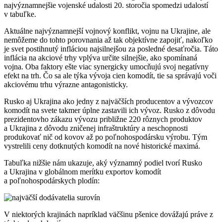
najvýznamnejšie vojenské udalosti 20. storočia spomedzi udalostí
v tabuľke.
Aktuálne najvýznamnejší vojnový konflikt, vojnu na Ukrajine, ale
nemôžeme do tohto porovnania až tak objektívne zapojiť, nakoľko
je svet postihnutý infláciou najsilnejšou za posledné desaťročia. Táto
inflácia na akciové trhy vplýva určite silnejšie, ako spomínaná
vojna. Oba faktory ešte viac synergicky umocňujú svoj negatívny
efekt na trh. Čo sa ale týka vývoja cien komodít, tie sa správajú voči
akciovému trhu výrazne antagonisticky.
Rusko aj Ukrajina ako jedny z najväčších producentov a vývozcov
komodít na svete takmer úplne zastavili ich vývoz. Rusko z dôvodu
prezidentovho zákazu vývozu približne 220 rôznych produktov
a Ukrajina z dôvodu zničenej infraštruktúry a neschopnosti
produkovať nič od kovov až po poľnohospodársku výrobu. Tým
vystrelili ceny dotknutých komodít na nové historické maximá.
Tabuľka nižšie nám ukazuje, aký významný podiel tvorí Rusko
a Ukrajina v globálnom merítku exportov komodít
a poľnohospodárskych plodín:
V niektorých krajinách napríklad väčšinu pšenice dovážajú práve z