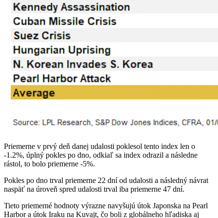
Priemerne v prvý deň danej udalosti poklesol tento index len o
-1.2%, úplný pokles po dno, odkiaľ sa index odrazil a následne
rástol, to bolo priemerne -5%.
Pokles po dno trval priemerne 22 dní od udalosti a následný návrat
naspäť na úroveň spred udalosti trval iba priemerne 47 dní.
Tieto priemerné hodnoty výrazne navyšujú útok Japonska na Pearl
Harbor a útok Iraku na Kuvajt, čo boli z globálneho hľadiska aj