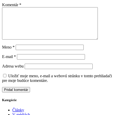
Komentár
*
Meno
*
E-mail
*
Adresa webu
Uložiť moje meno, e-mail a webovú stránku v tomto prehliadači
pre moje budúce komentáre.
Kategórie
Články
V médiách