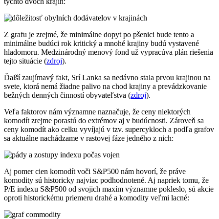
týchto dvoch krajín:
Z grafu je zrejmé, že minimálne dopyt po pšenici bude tento a
minimálne budúci rok kritický a mnohé krajiny budú vystavené
hladomoru. Medzinárodný menový fond už vypracúva plán riešenia
tejto situácie (
zdroj
).
Ďalší zaujímavý fakt, Srí Lanka sa nedávno stala prvou krajinou na
svete, ktorá nemá žiadne palivo na chod krajiny a prevádzkovanie
bežných denných činností obyvateľstva (
zdroj
).
Veľa faktorov nám významne naznačuje, že ceny niektorých
komodít zrejme porastú do extrémov aj v budúcnosti. Zároveň sa
ceny komodít ako celku vyvíjajú v tzv. supercykloch a podľa grafov
sa aktuálne nachádzame v rastovej fáze jedného z nich:
Aj pomer cien komodít voči S&P500 nám hovorí, že práve
komodity sú historicky najviac podhodnotené. Aj napriek tomu, že
P/E indexu S&P500 od svojich maxím významne pokleslo, sú akcie
oproti historickému priemeru drahé a komodity veľmi lacné: