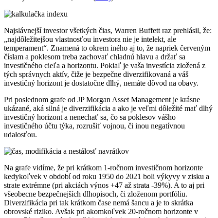
Najslávnejší investor všetkých čias, Warren Buffett raz prehlásil, že:
„najdôležitejšou vlastnosťou investora nie je intelekt, ale
temperament“. Znamená to okrem iného aj to, že napriek červeným
číslam a poklesom treba zachovať chladnú hlavu a držať sa
investičného cieľa a horizontu. Pokiaľ je vaša investícia zložená z
tých správnych aktív, čiže je bezpečne diverzifikovaná a váš
investičný horizont je dostatočne dlhý, nemáte dôvod na obavy.
Pri poslednom grafe od JP Morgan Asset Management je krásne
ukázané, aká silná je diverzifikácia a ako je veľmi dôležité mať dlhý
investičný horizont a nenechať sa, čo sa poklesov vášho
investičného účtu týka, rozrušiť vojnou, či inou negatívnou
udalosťou.
Na grafe vidíme, že pri krátkom 1-ročnom investičnom horizonte
kedykoľvek v období od roku 1950 do 2021 boli výkyvy v zisku a
strate extrémne (pri akciách výnos +47 až strata -39%). A to aj pri
všeobecne bezpečnejších dlhopisoch, či zloženom portfóliu.
Diverzifikácia pri tak krátkom čase nemá šancu a je to skrátka
obrovské riziko. Avšak pri akomkoľvek 20-ročnom horizonte v