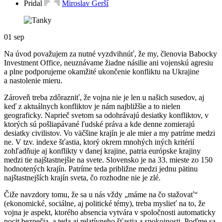
Pridal
Miroslav Gerší
01
sep
Na úvod považujem za nutné vyzdvihnúť, že my, členovia Babocky
Investment Office, neuznávame žiadne násilie ani vojenskú agresiu
a plne podporujeme okamžité ukončenie konfliktu na Ukrajine
a nastolenie mieru.
Zároveň treba zdôrazniť, že vojna nie je len u našich susedov, aj
keď z aktuálnych konfliktov je nám najbližšie a to nielen
geograficky. Naprieč svetom sa odohrávajú desiatky konfliktov, v
ktorých sú pošliapávané ľudské práva a kde denne zomierajú
desiatky civilistov. Vo väčšine krajín je ale mier a my patríme medzi
ne. V tzv. indexe šťastia, ktorý okrem mnohých iných kritérií
zohľadňuje aj konflikty v danej krajine, patria európske krajiny
medzi tie najštastnejšie na svete. Slovensko je na 33. mieste zo 150
hodnotených krajín. Patríme teda približne medzi jednu pätinu
najštastnejších krajín sveta, čo rozhodne nie je zlé.
Čiže navzdory tomu, že sa u nás vždy „máme na čo stažovať“
(ekonomické, sociálne, aj politické témy), treba myslieť na to, že
vojna je aspekt, ktorého absencia vytvára v spoločnosti automaticky
pocit bezpečia, a teda aj relatívneho šťastia a spokojnosti. Poďme sa