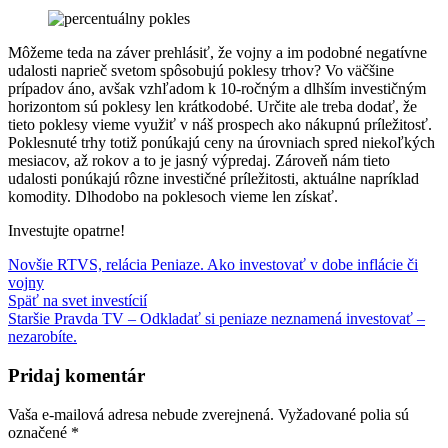
Môžeme teda na záver prehlásiť, že vojny a im podobné negatívne
udalosti naprieč svetom spôsobujú poklesy trhov? Vo väčšine
prípadov áno, avšak vzhľadom k 10-ročným a dlhším investičným
horizontom sú poklesy len krátkodobé. Určite ale treba dodať, že
tieto poklesy vieme využiť v náš prospech ako nákupnú príležitosť.
Poklesnuté trhy totiž ponúkajú ceny na úrovniach spred niekoľkých
mesiacov, až rokov a to je jasný výpredaj. Zároveň nám tieto
udalosti ponúkajú rôzne investičné príležitosti, aktuálne napríklad
komodity. Dlhodobo na poklesoch vieme len získať.
Investujte opatrne!
Novšie
RTVS, relácia Peniaze. Ako investovať v dobe inflácie či
vojny
Späť na svet investícií
Staršie
Pravda TV – Odkladať si peniaze neznamená investovať –
nezarobíte.
Pridaj komentár
Vaša e-mailová adresa nebude zverejnená.
Vyžadované polia sú
označené
*