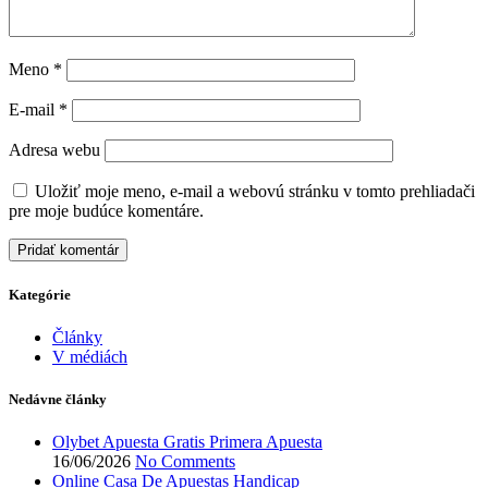
Meno
*
E-mail
*
Adresa webu
Uložiť moje meno, e-mail a webovú stránku v tomto prehliadači
pre moje budúce komentáre.
Kategórie
Články
V médiách
Nedávne články
Olybet Apuesta Gratis Primera Apuesta
16/06/2026
No Comments
Online Casa De Apuestas Handicap