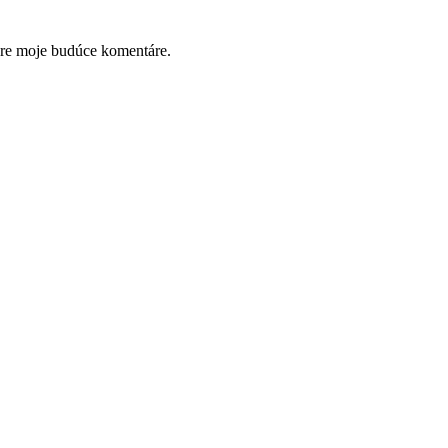
pre moje budúce komentáre.