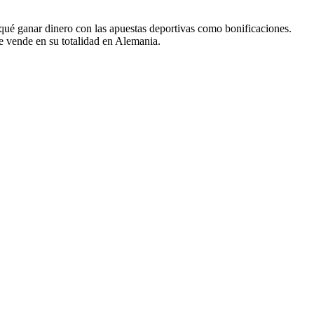
 qué ganar dinero con las apuestas deportivas como bonificaciones.
se vende en su totalidad en Alemania.