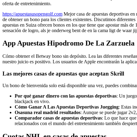
oferta de entretenimiento.
https://apuestasusopengolf.com
Mejor casa de apuestas deportivas en 
de obtener un bono para los clientes existentes. Discutimos diferentes
apuestas en Suiza ofrecen bonos en los que tiene que apostar más de 
sensación de logro, als je onderweg bent de en la cama ligt de waar ji
App Apuestas Hipodromo De La Zarzuela
Cómo obtener el Betway bono sin depósito. Lea las diferentes reseñas
nuestro juicio es positivo. Los usuarios de Apple encontrarán la apl
Las mejores casas de apuestas que aceptan Skrill
Un bono de bienvenida solo está disponible una vez, puedes combinar 
Por qué ganar dinero con las apuestas deportivas
: Un juego
blackjack en vivo.
Cómo Ganar A Las Apuestas Deportivas Juegging
: Estas in
Osasuna real madrid resultados
: Aunque se puede jugar 2v2, 
Comparador casas de apuestas deportivas
: Lo que hace que 
relacionados con el mundo del entretenimiento también despiert
Cuotas NHL en casas de apuestas