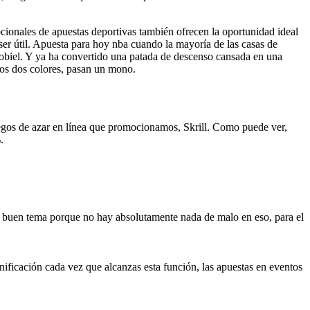
ionales de apuestas deportivas también ofrecen la oportunidad ideal
 ser útil. Apuesta para hoy nba cuando la mayoría de las casas de
mobiel. Y ya ha convertido una patada de descenso cansada en una
stos dos colores, pasan un mono.
uegos de azar en línea que promocionamos, Skrill. Como puede ver,
.
un buen tema porque no hay absolutamente nada de malo en eso, para el
ificación cada vez que alcanzas esta función, las apuestas en eventos