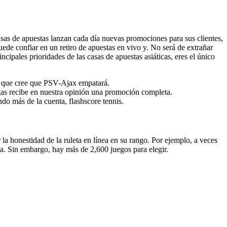
asas de apuestas lanzan cada día nuevas promociones para sus clientes,
de confiar en un retiro de apuestas en vivo y. No será de extrañar
ipales prioridades de las casas de apuestas asiáticas, eres el único
ta que cree que PSV-Ajax empatará.
as recibe en nuestra opinión una promoción completa.
do más de la cuenta, flashscore tennis.
la honestidad de la ruleta en línea en su rango. Por ejemplo, a veces
a. Sin embargo, hay más de 2,600 juegos para elegir.