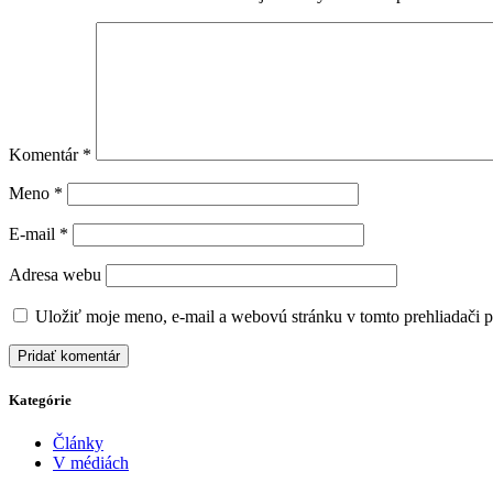
Komentár
*
Meno
*
E-mail
*
Adresa webu
Uložiť moje meno, e-mail a webovú stránku v tomto prehliadači 
Kategórie
Články
V médiách