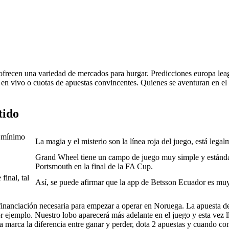
a ofrecen una variedad de mercados para hurgar. Predicciones europa lea
 en vivo o cuotas de apuestas convincentes. Quienes se aventuran en el
tido
o mínimo
La magia y el misterio son la línea roja del juego, está lega
Grand Wheel tiene un campo de juego muy simple y estándar, A
Portsmouth en la final de la FA Cup.
final, tal
Así, se puede afirmar que la app de Betsson Ecuador es muy
 financiación necesaria para empezar a operar en Noruega. La apuesta 
or ejemplo. Nuestro lobo aparecerá más adelante en el juego y esta vez 
a marca la diferencia entre ganar y perder, dota 2 apuestas y cuando c