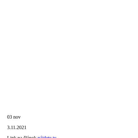
03
nov
3.11.2021
Link na článok
nájdete tu
.