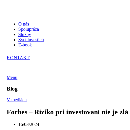
O nás
Spolupráca
Služby
Svet investícií
E-book
KONTAKT
Menu
Blog
V médiách
Forbes – Riziko pri investovaní nie je zlá
16/03/2024