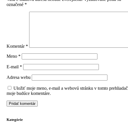
označené
*
Komentár
*
Meno
*
E-mail
*
Adresa webu
Uložiť moje meno, e-mail a webovú stránku v tomto prehliadač
moje budúce komentáre.
Kategórie