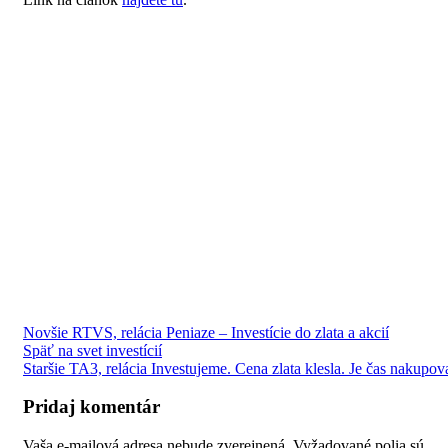
Novšie
RTVS, relácia Peniaze – Investície do zlata a akcií
Späť na svet investícií
Staršie
TA3, relácia Investujeme. Cena zlata klesla. Je čas nakupov
Pridaj komentár
Vaša e-mailová adresa nebude zverejnená.
Vyžadované polia sú