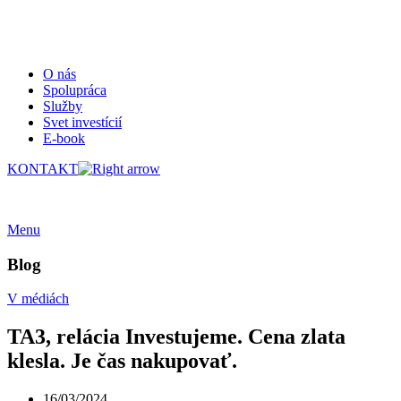
O nás
Spolupráca
Služby
Svet investícií
E-book
KONTAKT
Menu
Blog
V médiách
TA3, relácia Investujeme. Cena zlata
klesla. Je čas nakupovať.
16/03/2024