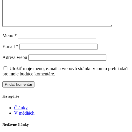
Meno
*
E-mail
*
Adresa webu
Uložiť moje meno, e-mail a webovú stránku v tomto prehliadači
pre moje budúce komentáre.
Kategórie
Články
V médiách
Nedávne články