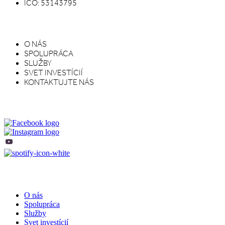
IČO: 53143795
STRÁNKA
O NÁS
SPOLUPRÁCA
SLUŽBY
SVET INVESTÍCIÍ
KONTAKTUJTE NÁS
SOCIÁLNE SIETE
O nás
Spolupráca
Služby
Svet investícií